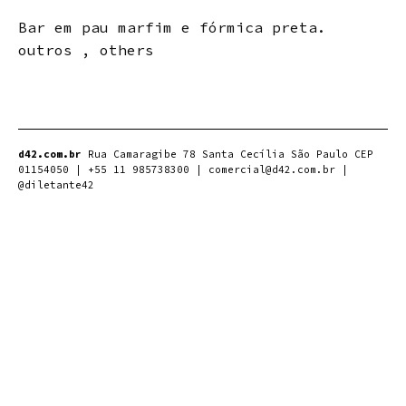
Bar em pau marfim e fórmica preta.
outros , others
d42.com.br
Rua Camaragibe 78 Santa Cecília São Paulo CEP
01154050 | +55 11 985738300 | comercial@d42.com.br |
@diletante42