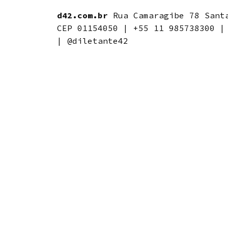
d42.com.br
Rua Camaragibe 78 Santa
CEP 01154050 | +55 11 985738300 |
| @diletante42